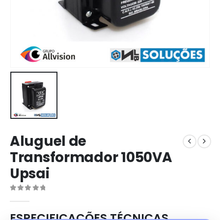
Aluguel de
Transformador 1050VA
Upsai
0
out of 5
ESPECIFICAÇÕES TÉCNICAS