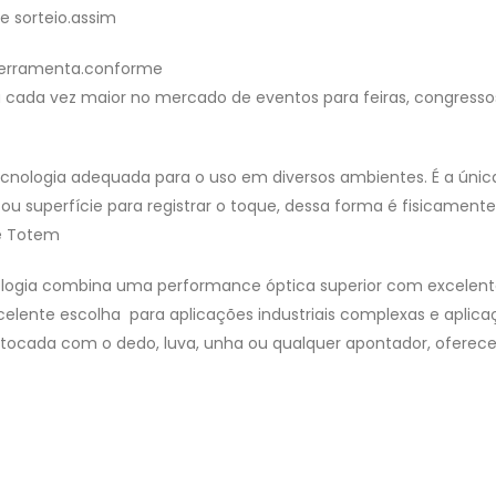
de sorteio.assim
ferramenta.conforme
cada vez maior no mercado de eventos para feiras, congresso
ecnologia adequada para o uso em diversos ambientes. É a únic
u superfície para registrar o toque, dessa forma é fisicamente
de Totem
nologia combina uma performance óptica superior com excelen
elente escolha para aplicações industriais complexas e aplica
 tocada com o dedo, luva, unha ou qualquer apontador, oferec