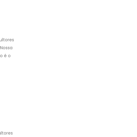
ultores
 Nossa
o é o
ltores