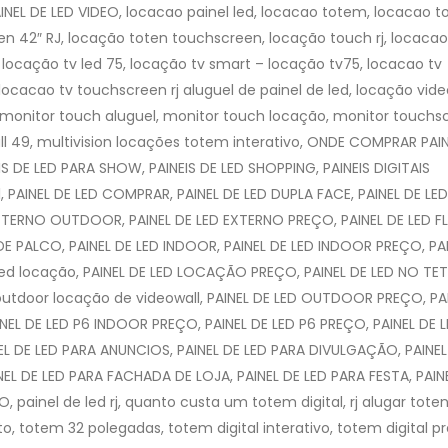
EL DE LED VIDEO, locacao painel led, locacao totem, locacao 
en 42″ RJ, locação toten touchscreen, locação touch rj, locacao
, locação tv led 75, locação tv smart – locação tv75, locacao tv
ocacao tv touchscreen rj aluguel de painel de led, locação vide
D, monitor touch aluguel, monitor touch locação, monitor touchs
all 49, multivision locações totem interativo, ONDE COMPRAR PAI
 DE LED PARA SHOW, PAINEIS DE LED SHOPPING, PAINEIS DIGITAIS
l, PAINEL DE LED COMPRAR, PAINEL DE LED DUPLA FACE, PAINEL DE LED
EXTERNO OUTDOOR, PAINEL DE LED EXTERNO PREÇO, PAINEL DE LED FL
E PALCO, PAINEL DE LED INDOOR, PAINEL DE LED INDOOR PREÇO, PA
e led locação, PAINEL DE LED LOCAÇÃO PREÇO, PAINEL DE LED NO TE
outdoor locação de videowall, PAINEL DE LED OUTDOOR PREÇO, PA
NEL DE LED P6 INDOOR PREÇO, PAINEL DE LED P6 PREÇO, PAINEL DE 
EL DE LED PARA ANUNCIOS, PAINEL DE LED PARA DIVULGAÇÃO, PAINEL
EL DE LED PARA FACHADA DE LOJA, PAINEL DE LED PARA FESTA, PAIN
, painel de led rj, quanto custa um totem digital, rj alugar toten
, totem 32 polegadas, totem digital interativo, totem digital pr