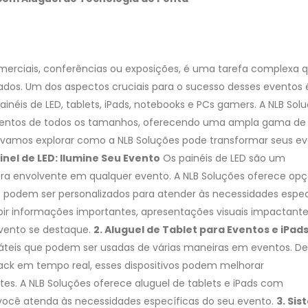
omerciais, conferências ou exposições, é uma tarefa complexa 
ados. Um dos aspectos cruciais para o sucesso desses eventos 
inéis de LED, tablets, iPads, notebooks e PCs gamers. A NLB Sol
eventos de todos os tamanhos, oferecendo uma ampla gama de
go, vamos explorar como a NLB Soluções pode transformar seus e
ainel de LED: Ilumine Seu Evento
Os painéis de LED são um
ra envolvente em qualquer evento. A NLB Soluções oferece op
ue podem ser personalizados para atender às necessidades espec
xibir informações importantes, apresentações visuais impactante
vento se destaque.
2. Aluguel de Tablet para Eventos e iPad
sáteis que podem ser usadas de várias maneiras em eventos. D
back em tempo real, esses dispositivos podem melhorar
tes. A NLB Soluções oferece aluguel de tablets e iPads com
 você atenda às necessidades específicas do seu evento.
3. Si