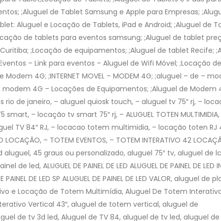
entos; ;Aluguel de Tablet Samsung e Apple para Empresas; ;Alug
et: Aluguel e Locação de Tablets, iPad e Android; ;Aluguel de Ta
ocação de tablets para eventos samsung; ;Aluguel de tablet preç
Curitiba; ;Locação de equipamentos; ;Aluguel de tablet Recife; ;
Eventos – Link para eventos – Aluguel de Wifi Móvel; ;Locação d
de Modem 4G; ;INTERNET MOVEL – MODEM 4G; ;aluguel – de – m
 de modem 4G – Locações de Equipamentos; ;Aluguel de Modem 
 rio de janeiro, – aluguel quiosk touch, – aluguel tv 75″ rj, – loc
75 smart, – locação tv smart 75″ rj, – ALUGUEL TOTEN MULTIMIDIA,
uguel TV 84″ RJ, – locacao totem multimidia, – locação toten RJ 
IVO LOCAÇÃO, – TOTEM EVENTOS, – TOTEM INTERATIVO 42 LOCAÇÃ
 aluguel, 45 graus ou personalizado, aluguel 75″ tv, aluguel de lc
 painel de led, ALUGUEL DE PAINEL DE LED ALUGUEL DE PAINEL DE LED
 PAINEL DE LED SP ALUGUEL DE PAINEL DE LED VALOR, aluguel de p
tivo e Locação de Totem Multimídia, Aluguel De Totem Interativo
ativo Vertical 43″, aluguel de totem vertical, aluguel de
guel de tv 3d led, Aluguel de TV 84, aluguel de tv led, aluguel de 