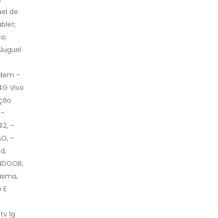
uel de
blet;
o;
Aluguel
e
odem –
4G Vivo
ação
 –
42, –
O, –
d,
 INDOOR,
lasma,
 E
tv lg