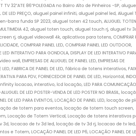
T TV 32”ATE 86”POLEGADA no Bairro‎ Alto de Pinheiros‎ -SP, alugue
L DE LED PREÇO, aluguel painel infiniti, aluguel painel led, Alugue
n-barra funda SP 2023, aluguel toten 42 touch, ALUGUEL TOTEN
IMIDIA 42, aluguel toten touch, aluguel touch rj, aluguel tv 3d 
hscreen rj, aluguel videowall 4k, aplicativos para totens, COMPRAR 
BLICIDADE, COMPRAR PAINEL LED, COMPRAR PAINEL LED OUTDOOR,
LED INTERATIVO PARA GONDOLA, DISPLAY DE LED INTERATIVO PAR
e video wall, EMPRESAS DE ALUGUEL DE PAINEL LED, EMPRESAS DE
D, FABRICA DE PAINEL DE LED, fábrica de totens interativos, FAI
ERATIVA PARA PDV, FORNECEDOR DE PAINEL DE LED, Horizontal, IND
nfinity locacao, interativo, lcd locação, LED PARA COMUNICAÇÃ
 -ALUGUEL DE LED POSTER-VENDA DE LED POSTER NO BRASIL, locaç
AINEL DE LED PARA EVENTOS, LOCAÇÃO DE PAINEL LED, locação de p
locação de totem para eventos, locação de totem touch screen,
m, Locação de Totem Vertical, Locação de totens interativos p
3d, locacao de tv 3d led, locação de tv 3d rj, locacao de tv led,
entos e Totem, LOCAÇÃO PAINEL DE LED P6, LOCAÇÃO PAINEL DE L