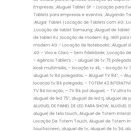
Empresas; ;Aluguel Tablet SP – Locação para Ev
Tablets para empresas e eventos; ;Alugando Tabl
;Alugar Tablet | Locação de Tablets com 4G; ;L
;Locação de tablet Samsung; ;Aluguel de tablet 
de tablet RJ; ;locação de modem 4g; ;Wifi para 
modem 4G – Locação de Notebooks; ;Aluguel 
4G – Vivo e Claro – Sem fidelidade; ;Locação
– Agência Tablet’s ; – aluguel de tv 75 polegadas
kiosk multimidia, – locação tv 4k, – locação tv 
aluguel tv 84 polegadas, – Aluguel TV 84″, – Al
locacao tv 84 polegada, – TOTEM 42 INTERAT
TV 84 locação, – TV 84 pol aluguel, – TV ultra hd
aluguel de led 75″, aluguel de led rj, aluguel de
ALUGUEL DE PAINEL DE LED PARA SHOW, ALUGUEL DE
aluguel de tela touch, Aluguel de Totem Intera
Locação De Totem Touch, Aluguel de Totem Inter
touchscreen, aluguel de tv, aluguel de tv 3d, alu