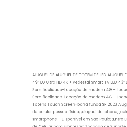
ALUGUEL DE ALUGUEL DE TOTEM DE LED ALUGUEL 
49″ LG Ultra HD 4K + Pedestal Smart TV LED 43″
Sem fidelidade-Locação de modem 4G – Locaçõ
Sem fidelidade-Locação de modem 4G – Locaç
Totens Touch Screen-barra funda SP 2023 Alugu
de celular pessoa física; ;aluguel de iphone; ;ce
smartphone – Disponível em São Paulo; ;Entre 
de Celular para Empresas; ;Locação de Suporte 