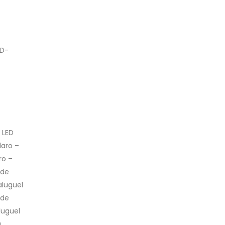
ED-
 LED
laro –
ro –
 de
aluguel
 de
luguel
a