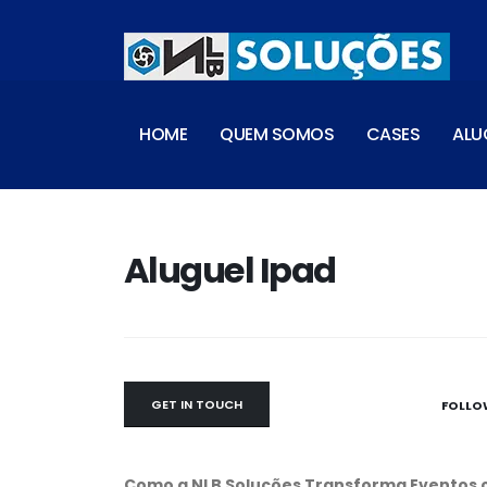
HOME
QUEM SOMOS
CASES
ALU
Aluguel Ipad
GET IN TOUCH
FOLLO
Como a NLB Soluções Transforma Eventos c