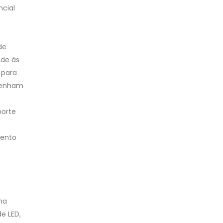
cial
de
de às
 para
 tenham
porte
vento
ma
e LED,