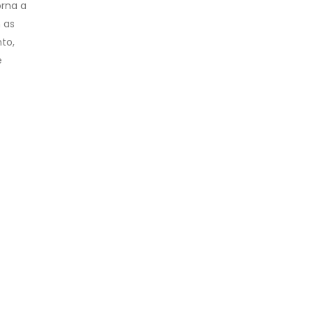
orna a
 as
to,
e