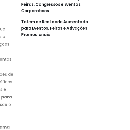
Feiras, Congressos e Eventos
Corporativos
Totem de Realidade Aumentada
para Eventos, Feiras e Ativações
que
Promocionais
é a
uções
ventos
ções de
íficas
s e
s para
esde o
stema