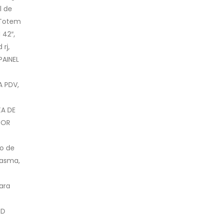
l de
l Totem
 42″,
rj,
PAINEL
A PDV,
XA DE
OOR
O
ão de
lasma,
ara
ED