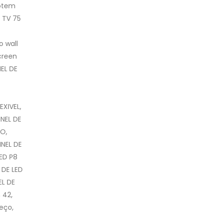
totem
 TV 75
o wall
creen
NEL DE
EXIVEL,
INEL DE
TO,
INEL DE
LED P8
 DE LED
EL DE
 42,
eço,