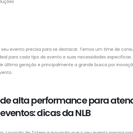
oluções
 seu evento precisa para se destacar. Temos um time de consu
ideal para cada tipo de evento e suas necessidades especificas.
e última geração e principalmente a grande busca por inovaçã
vento.
de alta performance para aten
eventos: dicas da NLB
m Locação de Totem e inovação que o seu evento precisa par