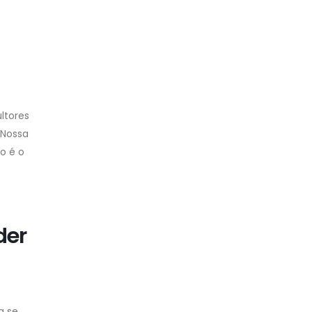
ltores
 Nossa
o é o
der
a se