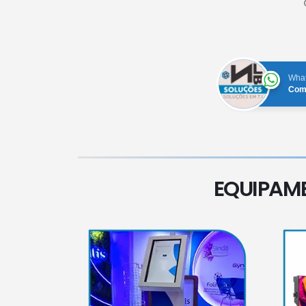
Wha
Com
EQUIPAM