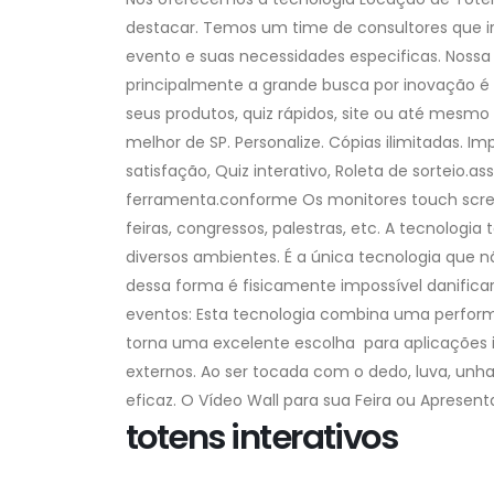
destacar. Temos um time de consultores que irá
evento e suas necessidades especificas. Noss
principalmente a grande busca por inovação é 
seus produtos, quiz rápidos, site ou até mesm
melhor de SP. Personalize. Cópias ilimitadas. Im
satisfação, Quiz interativo, Roleta de sorteio
ferramenta.conforme Os monitores touch scr
feiras, congressos, palestras, etc. A tecnolog
diversos ambientes. É a única tecnologia que n
dessa forma é fisicamente impossível danifica
eventos: Esta tecnologia combina uma perfor
torna uma excelente escolha para aplicações 
externos. Ao ser tocada com o dedo, luva, unh
eficaz. O Vídeo Wall para sua Feira ou Apresen
totens interativos