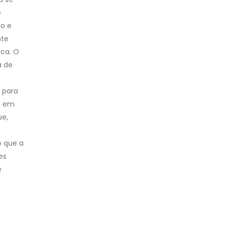
e
ão e
nte
rca. O
a de
 para
so em
ue,
o que a
es
e