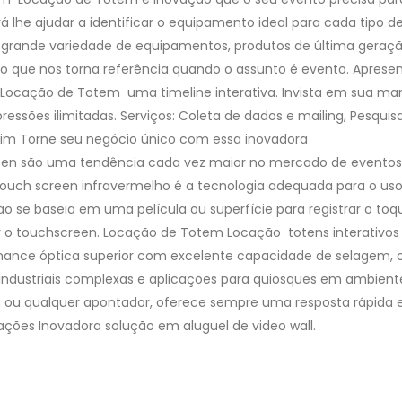
 lhe ajudar a identificar o equipamento ideal para cada tipo d
a grande variedade de equipamentos, produtos de última geraç
o que nos torna referência quando o assunto é evento. Aprese
o Locação de Totem uma timeline interativa. Invista em sua ma
pressões ilimitadas. Serviços: Coleta de dados e mailing, Pesquis
.assim Torne seu negócio único com essa inovadora
een são uma tendência cada vez maior no mercado de eventos
ia touch screen infravermelho é a tecnologia adequada para o u
ão se baseia em uma película ou superfície para registrar o toq
r o touchscreen. Locação de Totem Locação totens interativos
mance óptica superior com excelente capacidade de selagem, 
industriais complexas e aplicações para quiosques em ambient
a ou qualquer apontador, oferece sempre uma resposta rápida 
tações Inovadora solução em aluguel de video wall.