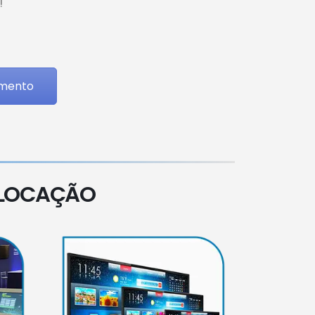
!
amento
 LOCAÇÃO