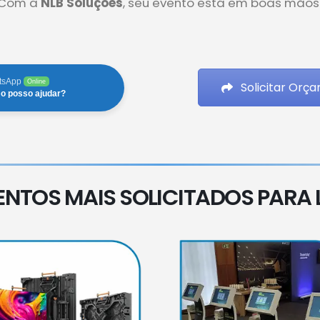
Com a
NLB Soluções
, seu evento está em boas mãos
tsApp
Online
Solicitar Orç
o posso ajudar?
ENTOS MAIS SOLICITADOS PARA