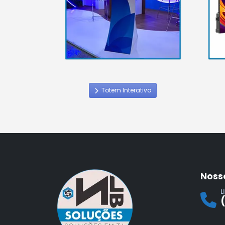
Totem Interativo
Noss
L