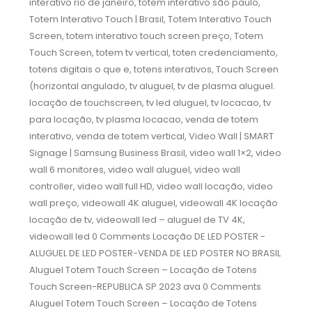
interativo rio de janeiro, totem interativo são paulo,
Totem Interativo Touch | Brasil, Totem Interativo Touch
Screen, totem interativo touch screen preço, Totem
Touch Screen, totem tv vertical, toten credenciamento,
totens digitais o que e, totens interativos, Touch Screen
(horizontal angulado, tv aluguel, tv de plasma aluguel.
locação de touchscreen, tv led aluguel, tv locacao, tv
para locação, tv plasma locacao, venda de totem
interativo, venda de totem vertical, Video Wall | SMART
Signage | Samsung Business Brasil, video wall 1×2, video
wall 6 monitores, video wall aluguel, video wall
controller, video wall full HD, video wall locação, video
wall preço, videowall 4K aluguel, videowall 4K locação
locação de tv, videowall led – aluguel de TV 4K,
videowall led 0 Comments Locação DE LED POSTER -
ALUGUEL DE LED POSTER-VENDA DE LED POSTER NO BRASIL
Aluguel Totem Touch Screen – Locação de Totens
Touch Screen-REPUBLICA SP 2023 ava 0 Comments
Aluguel Totem Touch Screen – Locação de Totens