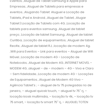
Eventos; ;Aluguel de Tablet Samsung e Apple para
Empresas; ;Aluguel de Tablets para empresas e
eventos; ;Alugando Tablet: Aluguel e Locação de
Tablets, iPad e Android; ;Aluguel de Tablet; ;Alugar
Tablet | Locação de Tablets com 4G; ;Locação de
tablets para eventos samsung; ;Aluguel de tablet
preço; ;Locação de tablet Samsung; ;Aluguel de tablet
Curitiba; ;Locação de equipamentos; ;Aluguel de tablet
Recife; ;Aluguel de tablet RJ; ;locação de modem 4g;
;Wifi para Eventos – Link para eventos – Aluguel de Wifi
Móvel; ;Locação de modem 4G – Locação de
Notebooks; ;Aluguel de Modem 4G; ;INTERNET MOVEL –
MODEM 4G; ;aluguel – de – modem – 4G – Vivo e Claro
– Sem fidelidade; ;Locação de modem 4G – Locações
de Equipamentos; ;Aluguel de Modem 4G Vivo –
Agência Tablet’s ; – aluguel de tv 75 polegadas rio de
janeiro, – aluguel quiosk touch, – aluguel tv 75″ rj, –
locação kiosk multimidia, – locação tv 4k, – locação tv
75 smart, – locação tv smart 75″ rj, – ALUGUEL TOTEN