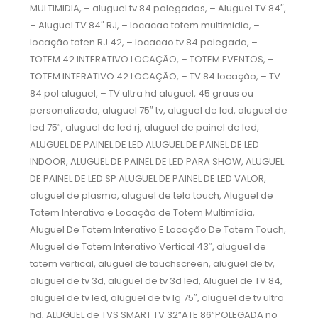
MULTIMIDIA, – aluguel tv 84 polegadas, – Aluguel TV 84″,
– Aluguel TV 84″ RJ, – locacao totem multimidia, –
locação toten RJ 42, – locacao tv 84 polegada, –
TOTEM 42 INTERATIVO LOCAÇÃO, – TOTEM EVENTOS, –
TOTEM INTERATIVO 42 LOCAÇÃO, – TV 84 locação, – TV
84 pol aluguel, – TV ultra hd aluguel, 45 graus ou
personalizado, aluguel 75″ tv, aluguel de lcd, aluguel de
led 75″, aluguel de led rj, aluguel de painel de led,
ALUGUEL DE PAINEL DE LED ALUGUEL DE PAINEL DE LED
INDOOR, ALUGUEL DE PAINEL DE LED PARA SHOW, ALUGUEL
DE PAINEL DE LED SP ALUGUEL DE PAINEL DE LED VALOR,
aluguel de plasma, aluguel de tela touch, Aluguel de
Totem Interativo e Locação de Totem Multimídia,
Aluguel De Totem Interativo E Locação De Totem Touch,
Aluguel de Totem Interativo Vertical 43″, aluguel de
totem vertical, aluguel de touchscreen, aluguel de tv,
aluguel de tv 3d, aluguel de tv 3d led, Aluguel de TV 84,
aluguel de tv led, aluguel de tv lg 75″, aluguel de tv ultra
hd, ALUGUEL de TVS SMART TV 32”ATE 86”POLEGADA no