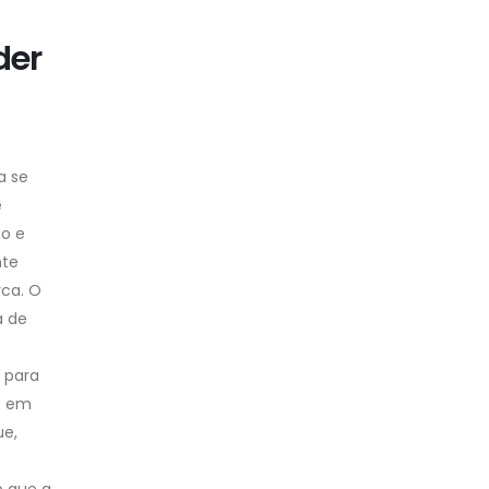
der
a se
e
ão e
nte
rca. O
a de
 para
so em
ue,