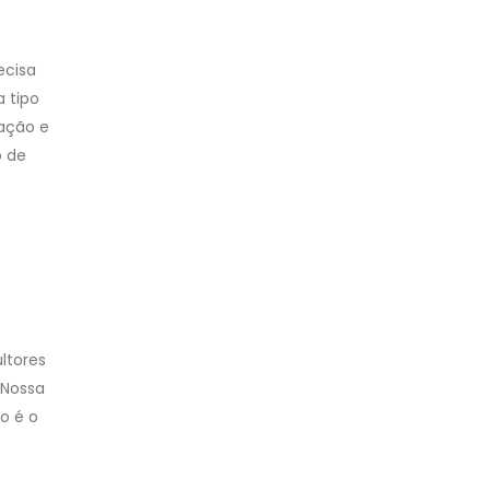
ecisa
a tipo
ração e
o de
ltores
 Nossa
o é o