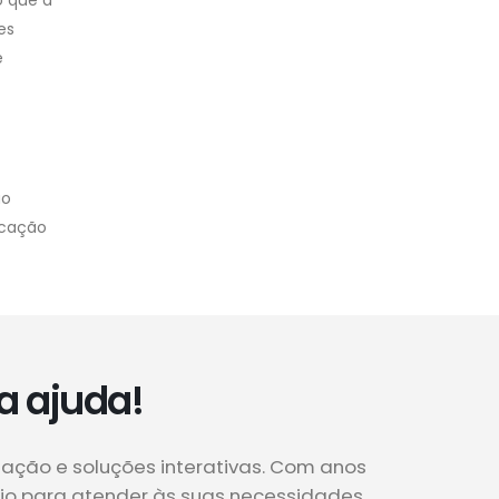
o que a
es
e
ão
Locação
a ajuda!
zação e soluções interativas. Com anos
cio para atender às suas necessidades.