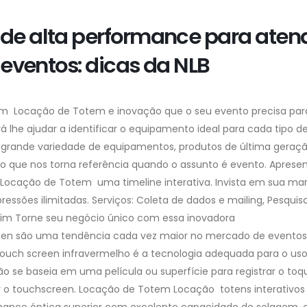
de alta performance para aten
eventos: dicas da NLB
m Locação de Totem e inovação que o seu evento precisa par
 lhe ajudar a identificar o equipamento ideal para cada tipo d
a grande variedade de equipamentos, produtos de última geraç
o que nos torna referência quando o assunto é evento. Aprese
o Locação de Totem uma timeline interativa. Invista em sua ma
pressões ilimitadas. Serviços: Coleta de dados e mailing, Pesquis
.assim Torne seu negócio único com essa inovadora
een são uma tendência cada vez maior no mercado de eventos
ia touch screen infravermelho é a tecnologia adequada para o u
ão se baseia em uma película ou superfície para registrar o toq
r o touchscreen. Locação de Totem Locação totens interativos