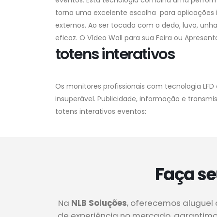
eventos: Esta tecnologia combina uma perfor
torna uma excelente escolha para aplicações 
externos. Ao ser tocada com o dedo, luva, unh
eficaz. O Vídeo Wall para sua Feira ou Apresen
totens interativos
Os monitores profissionais com tecnologia LFD 
insuperável. Publicidade, informação e transm
totens interativos eventos:
Faça se
Na
NLB Soluções
, oferecemos aluguel 
de experiência no mercado, garantimos