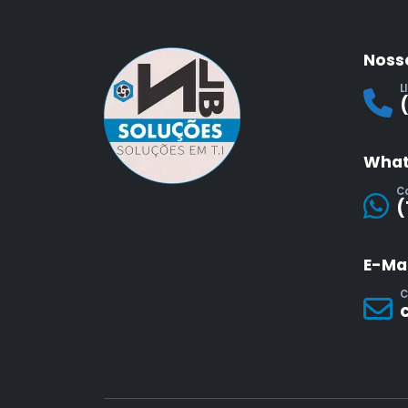
Noss
L
What
C
(
E-Mai
C