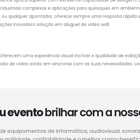
mance óptica superior com excelente capacidade de selagem, 
industriais complexas e aplicações para quiosques em ambient
a ou qualquer apontador, oferece sempre uma resposta rápida 
tações Inovadora solução em aluguel de video wall.
oferecem uma experiência visual incrível e qualidade de exibiç
issão de vídeo estão em sincronia com as suas necessidades. 
u evento
brilhar com a noss
de equipamentos de informática, audiovisual, sonori
 agilidade, confiabilidade e o melhor custo-benefí