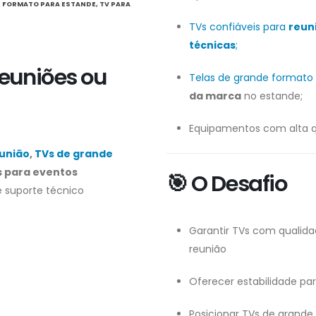
E FORMATO PARA ESTANDE
,
TV PARA
TVs confiáveis para
reun
técnicas
;
reuniões ou
Telas de grande formato
da marca
no estande;
Equipamentos com alta q
eunião
,
TVs de grande
s para eventos
🎯 O Desafio
 suporte técnico
Garantir TVs com qualida
reunião
Oferecer estabilidade pa
Posicionar TVs de grande