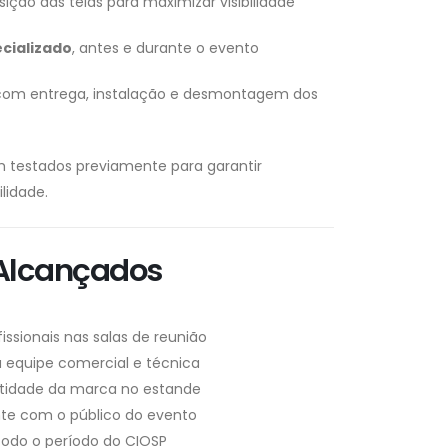
ição das telas para maximizar visibilidade
cializado
, antes e durante o evento
 com entrega, instalação e desmontagem dos
 testados previamente para garantir
lidade.
 Alcançados
issionais nas salas de reunião
 a equipe comercial e técnica
ntidade da marca no estande
nte com o público do evento
todo o período do CIOSP