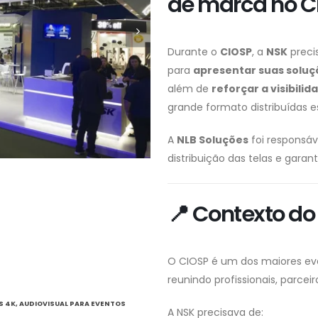
de marca no C
Durante o
CIOSP
, a
NSK
preci
para
apresentar suas soluç
além de
reforçar a visibili
grande formato distribuídas 
A
NLB Soluções
foi responsáv
distribuição das telas e garan
📍 Contexto do 
O CIOSP é um dos maiores eve
reunindo profissionais, parce
S 4K
,
AUDIOVISUAL PARA EVENTOS
A NSK precisava de: