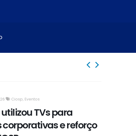
O
026
Ciosp
,
Eventos
utilizou TVs para
corporativas e reforço