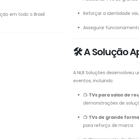
Reforçar a identidade v
ção em todo o Brasil
Assegurar funcionamento
🛠️ A Solução 
A NLB Soluções desenvolveu u
eventos, incluindo:
📺
TVs para salas de re
demonstrações de soluç
📺
TVs de grande form
para reforço de marca