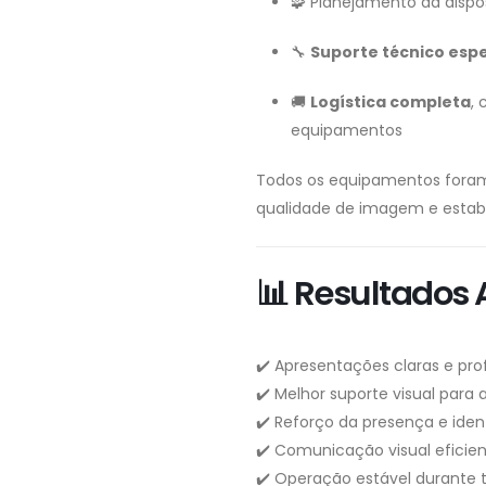
🧩 Planejamento da dispos
🔧
Suporte técnico espe
🚚
Logística completa
,
equipamentos
Todos os equipamentos foram
qualidade de imagem e estabi
📊 Resultados
✔️ Apresentações claras e prof
✔️ Melhor suporte visual para
✔️ Reforço da presença e ide
✔️ Comunicação visual eficie
✔️ Operação estável durante 