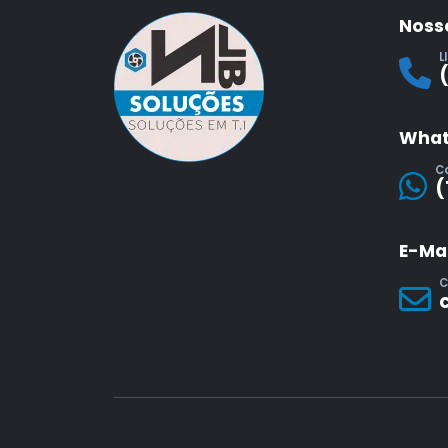
Noss
L
What
C
(
E-Mai
C