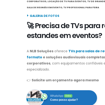
CORPORATIVOS
,
LOCAÇÃO DE TV PARA EVENTOS
,
TV DE GRAND
SALA DE REUNIÃO EM EVENTO
,
TV PROFISSIONAL PARA FEIRA
GALERIA DE FOTOS
🚀 Precisa de TVs para 
estandes em eventos?
A
NLB Soluções
oferece
TVs para salas de r
formato
e soluções audiovisuais completa
corporativos
, com equipamentos confiáveis e
especializado.
👉
Solicite um orçamento agora mesmo
WhatsApp
Online
Como posso ajudar?