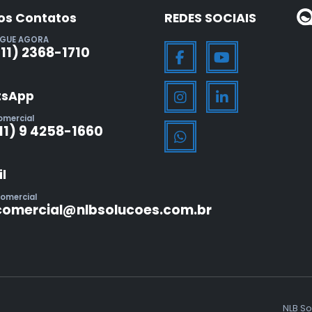
os Contatos
REDES SOCIAIS
IGUE AGORA
(11) 2368-1710
sApp
omercial
11) 9 4258-1660
l
omercial
comercial@nlbsolucoes.com.br
NLB So