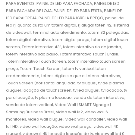
PARA EVENTOS, PAINEL DE LED PARA FACHADA, PAINEL DE LED
PARA FACHADA DE LOJA, PAINEL DE LED PARA FESTA, PAINEL DE
LED PARAIGREJA, PAINEL DE LED PARA IGREJA PREÇO, painel de
led rj, quanto custa um totem digital, rj alugar toten 42, sistema
de videowall, terminal auto atendimento, totem 32 polegadas,
totem digital interativo, totem digital preço, totem digital touch
screen, Totem Interativo 43”, totem interativo rio de janeiro,
totem interativo são paulo, Totem Interativo Touch | Brasil,
Totem Interativo Touch Screen, totem interativo touch screen
preço, Totem Touch Screen, totem tv vertical, toten
credenciamento, totens digitais o que e, totens interativos,
Touch Screen (horizontal angulado, tv aluguel, tv de plasma
aluguel. locação de touchscreen, tv led aluguel, tv locacao, tv
para locação, tv plasma locacao, venda de totem interativo,
venda de totem vertical, Video Wall | SMART Signage |
Samsung Business Brasil, video wall 1×2, video wall 6
monitores, video wall aluguel, video wall controller, video wall
full HD, video wall locação, video wall preço, videowall 4K
aluguel, videowall 4K locação locação de tv, videowall led 0