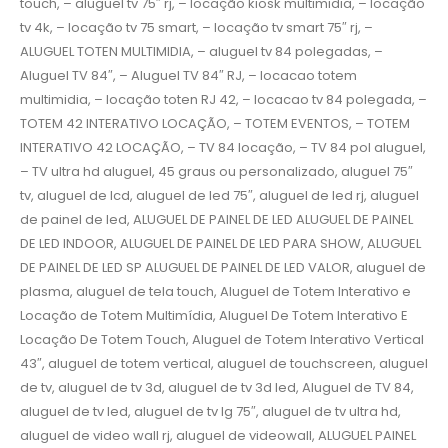
touch, – aluguel tv 75″ rj, – locação kiosk multimidia, – locação
tv 4k, – locação tv 75 smart, – locação tv smart 75″ rj, –
ALUGUEL TOTEN MULTIMIDIA, – aluguel tv 84 polegadas, –
Aluguel TV 84″, – Aluguel TV 84″ RJ, – locacao totem
multimidia, – locação toten RJ 42, – locacao tv 84 polegada, –
TOTEM 42 INTERATIVO LOCAÇÃO, – TOTEM EVENTOS, – TOTEM
INTERATIVO 42 LOCAÇÃO, – TV 84 locação, – TV 84 pol aluguel,
– TV ultra hd aluguel, 45 graus ou personalizado, aluguel 75″
tv, aluguel de lcd, aluguel de led 75″, aluguel de led rj, aluguel
de painel de led, ALUGUEL DE PAINEL DE LED ALUGUEL DE PAINEL
DE LED INDOOR, ALUGUEL DE PAINEL DE LED PARA SHOW, ALUGUEL
DE PAINEL DE LED SP ALUGUEL DE PAINEL DE LED VALOR, aluguel de
plasma, aluguel de tela touch, Aluguel de Totem Interativo e
Locação de Totem Multimídia, Aluguel De Totem Interativo E
Locação De Totem Touch, Aluguel de Totem Interativo Vertical
43″, aluguel de totem vertical, aluguel de touchscreen, aluguel
de tv, aluguel de tv 3d, aluguel de tv 3d led, Aluguel de TV 84,
aluguel de tv led, aluguel de tv lg 75″, aluguel de tv ultra hd,
aluguel de video wall rj, aluguel de videowall, ALUGUEL PAINEL