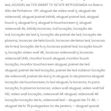
led, ALUGUEL de TVS SMART TV 32”ATE 86”POLEGADA no Bairro‎
Alto de Pinheiros‎ -SP, aluguel de video wall rj, aluguel de
videowall, aluguel painel infiniti, aluguel painel led, aluguel
touch rj, aluguel tv rj, aluguel tv touchscreen rj, aluguel
videowall 4k, infinity locacao, lcd locação, locação de
lcd, locação de led rj, locação de painel de led, locação de
plasma, locacao de tela touch, locacao de telao led, locacao
de tv led, locação de tv rj, locacao painel led, locação touch
rj, locação video wall 4K, locacao videowall rj, locacao
videowall UHD, monitor touch aluguel, monitor touch
locação, monitor touchscreen aluguel, painel de led
aluguel, painel de led locação, painel de led outdoor locação
de videowall, painel de led rj, tv aluguel, tv de plasma aluguel.
locação de touchscreen, tv led aluguel, tv locacao, tv para
locação, tv plasma locacao, video wall aluguel, video wall full
HD, video wall locação, videowall 4K aluguel, videowall 4K
locação locação de tv, videowall led – aluguel de TV 4K, –
aluguel de tv 75 polegadas rio de janeiro, – aluguel quiosk