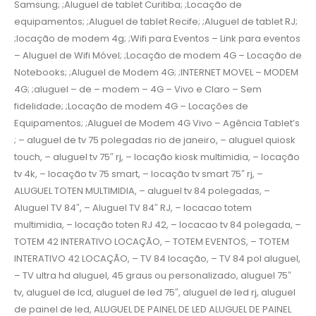
Samsung; ;Aluguel de tablet Curitiba; ;Locação de
equipamentos; ;Aluguel de tablet Recife; ;Aluguel de tablet RJ;
;locação de modem 4g; ;Wifi para Eventos – Link para eventos
– Aluguel de Wifi Móvel; ;Locação de modem 4G – Locação de
Notebooks; ;Aluguel de Modem 4G; ;INTERNET MOVEL – MODEM
4G; ;aluguel – de – modem – 4G – Vivo e Claro – Sem
fidelidade; ;Locação de modem 4G – Locações de
Equipamentos; ;Aluguel de Modem 4G Vivo – Agência Tablet’s
; – aluguel de tv 75 polegadas rio de janeiro, – aluguel quiosk
touch, – aluguel tv 75″ rj, – locação kiosk multimidia, – locação
tv 4k, – locação tv 75 smart, – locação tv smart 75″ rj, –
ALUGUEL TOTEN MULTIMIDIA, – aluguel tv 84 polegadas, –
Aluguel TV 84″, – Aluguel TV 84″ RJ, – locacao totem
multimidia, – locação toten RJ 42, – locacao tv 84 polegada, –
TOTEM 42 INTERATIVO LOCAÇÃO, – TOTEM EVENTOS, – TOTEM
INTERATIVO 42 LOCAÇÃO, – TV 84 locação, – TV 84 pol aluguel,
– TV ultra hd aluguel, 45 graus ou personalizado, aluguel 75″
tv, aluguel de lcd, aluguel de led 75″, aluguel de led rj, aluguel
de painel de led, ALUGUEL DE PAINEL DE LED ALUGUEL DE PAINEL