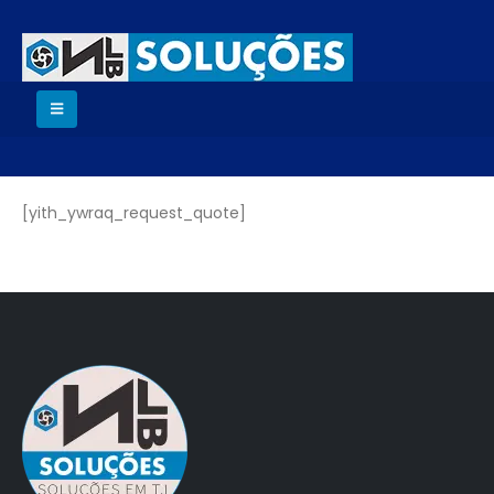
[yith_ywraq_request_quote]