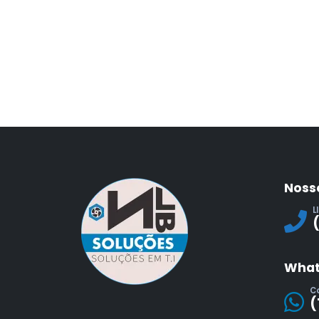
Noss
L
What
C
(