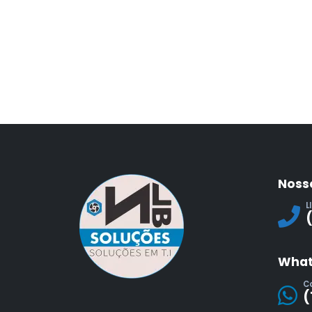
Noss
L
What
C
(