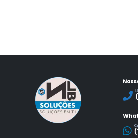
Noss
L
What
C
(