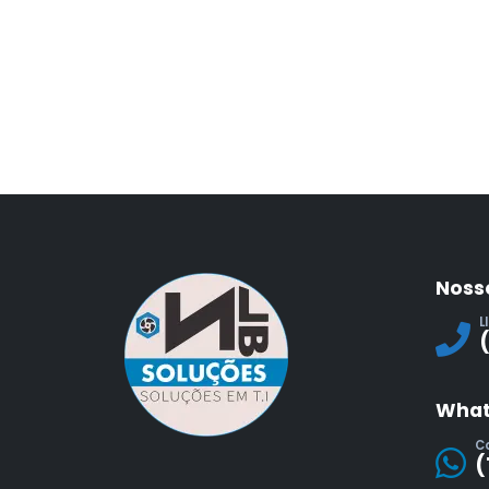
Noss
L
What
C
(