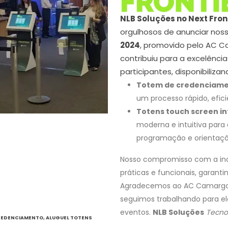
NLB Soluções no Next Fro
orgulhosos de anunciar nos
2024
, promovido pelo AC C
contribuiu para a excelênc
participantes, disponibilizan
Totem de credenciame
um processo rápido, efici
Totens touch screen in
moderna e intuitiva para
programação e orientaçõ
Nosso compromisso com a ino
práticas e funcionais, garant
Agradecemos ao AC Camargo 
seguimos trabalhando para el
eventos.
NLB Soluções
Tecnol
CREDENCIAMENTO
,
ALUGUEL TOTENS