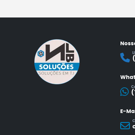
Noss
L
What
C
(
E-Mai
C